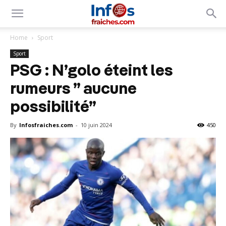
Home
Sport
Sport
PSG : N’golo éteint les
rumeurs ” aucune
possibilité”
By
Infosfraiches.com
-
10 juin 2024
450