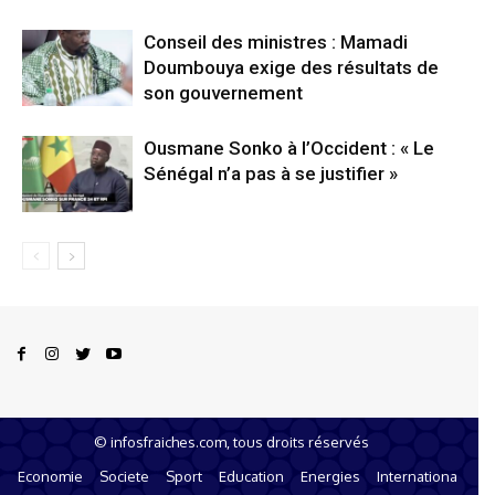
Conseil des ministres : Mamadi
Doumbouya exige des résultats de
son gouvernement
Ousmane Sonko à l’Occident : « Le
Sénégal n’a pas à se justifier »
© infosfraiches.com, tous droits réservés
e
Economie
Societe
Sport
Education
Energies
International
Mi