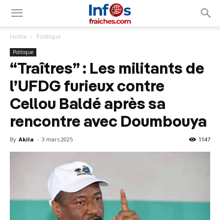
Home
Politique
Politique
“Traîtres” : Les militants de
l’UFDG furieux contre
Cellou Baldé après sa
rencontre avec Doumbouya
By
Akila
-
3 mars 2025
1147