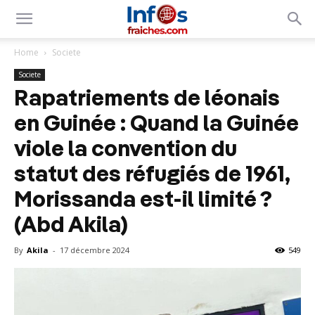
Home
Societe
Societe
Rapatriements de léonais
en Guinée : Quand la Guinée
viole la convention du
statut des réfugiés de 1961,
Morissanda est-il limité ?
(Abd Akila)
By
Akila
-
17 décembre 2024
549